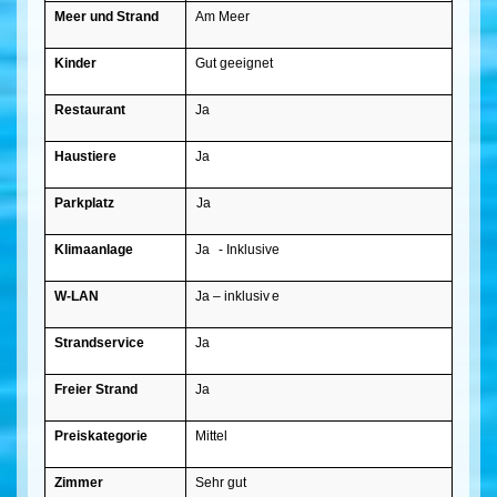
Meer und Strand
Am Meer
Kinder
Gut geeignet
Restaurant
Ja
Haustiere
Ja
Parkplatz
Ja
Klimaanlage
Ja
- Inklusive
W-LAN
Ja – inklusiv
e
Strandservice
Ja
Freier Strand
Ja
Preiskategorie
Mittel
Zimmer
Sehr gut