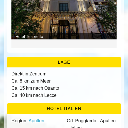
ÜBER UNS
KONTAKT/ANFRAGE
Bei
Bei
Hotel Tesoretto
Bei
Bei
Bei
Bei
Bei
Res
Hall
Rez
Bei
Bei
FEEDBACKS
Ter
LAGE
Direkt in Zentrum
Ca. 8 km zum Meer
Ca. 15 km nach Otranto
Ca. 40 km nach Lecce
HOTEL ITALIEN
Region:
Apulien
Ort: Poggiardo - Apulien
- Italien