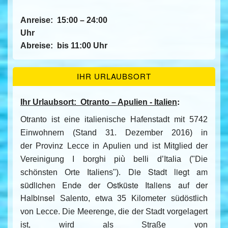
Anreise:
15:00 – 24:00
Uhr
Abreise:
bis 11:00 Uhr
IHR URLAUBSORT
:
Ihr Urlaubsort:
Otranto – Apulien - Italien
Otranto
ist eine
italienische Hafenstadt
mit 5742
Einwohnern (Stand 31. Dezember 2016) in
der
Provinz Lecce
in
Apulien
und ist Mitglied der
Vereinigung
I borghi più belli d’Italia
("Die
Die Stadt liegt am
schönsten Orte Italiens").
südlichen Ende der Ostküste Italiens auf der
Halbinsel
Salento
, etwa 35 Kilometer südöstlich
von
Lecce
. Die Meerenge, die der Stadt vorgelagert
ist, wird als
Straße von