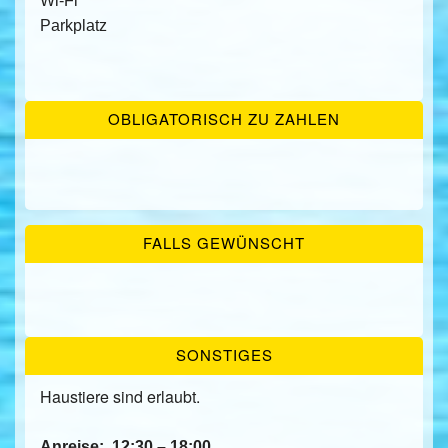
Wi-Fi
Parkplatz
OBLIGATORISCH ZU ZAHLEN
FALLS GEWÜNSCHT
SONSTIGES
Haustiere sind erlaubt.
Anreise:
12:30 – 18:00