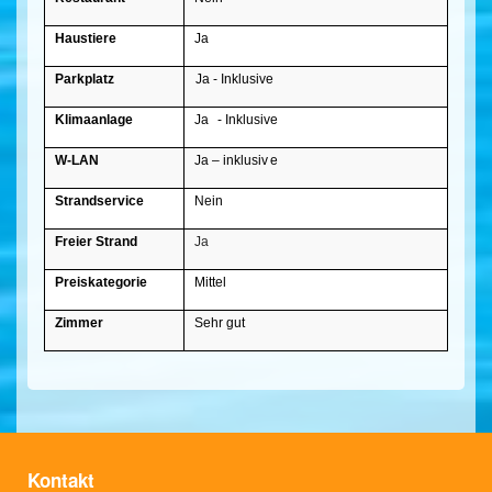
Haustiere
Ja
Parkplatz
Ja - Inklusive
Klimaanlage
Ja
- Inklusive
W-LAN
Ja – inklusiv
e
Strandservice
Nein
Freier Strand
Ja
Preiskategorie
Mittel
Zimmer
Sehr gut
Kontakt