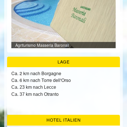
ÜBER UNS
KONTAKT/ANFRAGE
Agr
Agr
Agr
Agr
Agr
Agr
Agr
FEEDBACKS
Agr
Agr
Agr
Agr
Agr
Agriturismo Masseria Baronali
Agr
LAGE
Ca. 2 km nach Borgagne
Ca. 6 km nach Torre dell'Orso
Ca. 23 km nach Lecce
Otranto
Ca. 37 km nach
HOTEL ITALIEN