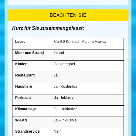
BEACHTEN SIE
Kurz für Sie zusammengefasst:
Lage:
Ca 9,9 Km nach Martina Franca
Meer und Strand
Inland
Kinder
Gut geeignet
Restaurant
Ja
Haustiere
Ja - Kostenlos
Parkplatz
Ja - Inklusive
Klimaanlage
Ja
- Inklusive
W-LAN
Ja – inklusiv
e
Strandservice
Nein