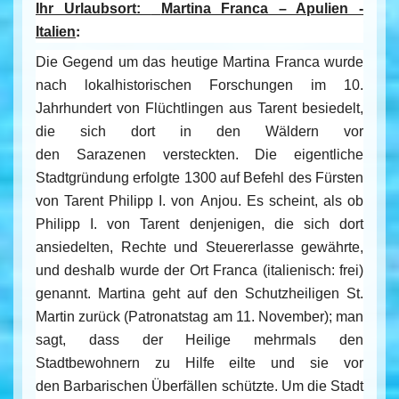
Ihr Urlaubsort:
Martina Franca – Apulien -
:
Italien
Die Gegend um das heutige Martina Franca wurde
nach lokalhistorischen Forschungen im 10.
Jahrhundert von Flüchtlingen aus Tarent besiedelt,
die sich dort in den Wäldern vor
den
Sarazenen
versteckten. Die eigentliche
Stadtgründung erfolgte 1300 auf Befehl des Fürsten
von Tarent
Philipp I.
von
Anjou
. Es scheint, als ob
Philipp I. von Tarent denjenigen, die sich dort
ansiedelten, Rechte und Steuererlasse gewährte,
und deshalb wurde der Ort Franca (italienisch: frei)
genannt. Martina geht auf den Schutzheiligen
St.
Martin
zurück (Patronatstag am 11. November); man
sagt, dass der Heilige mehrmals den
Stadtbewohnern zu Hilfe eilte und sie vor
den
Barbarischen
Überfällen schützte. Um die Stadt