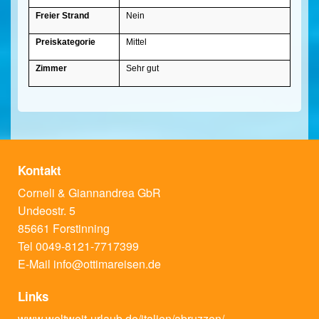
Freier Strand
Nein
Preiskategorie
Mittel
Zimmer
Sehr gut
Kontakt
Corneli & Giannandrea GbR
Undeostr. 5
85661 Forstinning
Tel 0049-8121-7717399
E-Mail
info@ottimareisen.de
Links
www.weltweit-urlaub.de/italien/abruzzen/