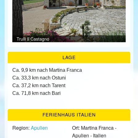
ÜBER UNS
KONTAKT/ANFRAGE
Gar
Ter
Bei
Bei
Sch
Bei
Bei
Bei
Bei
Bei
Bei
Bei
Bei
Trulli Il Castagno
Sch
FEEDBACKS
LAGE
Ca. 9,9 km nach Martina Franca
Ca. 33,3 km nach Ostuni
Ca. 37,2 km nach Tarent
Ca. 71,8 km nach Bari
FERIENHAUS ITALIEN
Region:
Apulien
Ort: Martina Franca -
Apulien - Italien