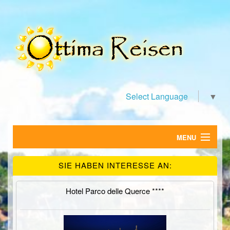
Select Language
▼
MENU
HOME
SIE HABEN INTERESSE AN:
FERIENWOHNUNGEN
Hotel Parco delle Querce ****
HOTELS
SUCHE