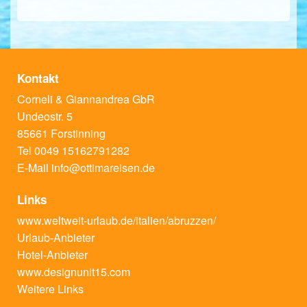
Kontakt
Corneli & Giannandrea GbR
Undeostr. 5
85661 Forstinning
Tel 0049 15162791282
E-Mail
info@ottimareisen.de
Links
www.weltweit-urlaub.de/italien/abruzzen/
Urlaub-Anbieter
Hotel-Anbieter
www.designunit15.com
Weitere Links