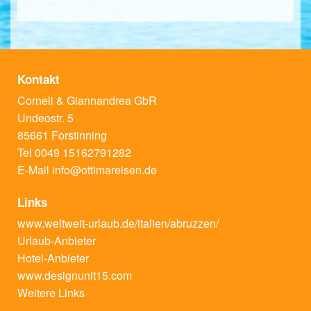
Kontakt
Corneli & Giannandrea GbR
Undeostr. 5
85661 Forstinning
Tel 0049 15162791282
E-Mail
info@ottimareisen.de
Links
www.weltweit-urlaub.de/italien/abruzzen/
Urlaub-Anbieter
Hotel-Anbieter
www.designunit15.com
Weitere Links