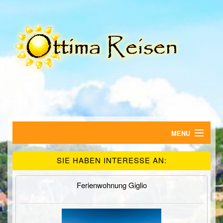
MENU
HOME
SIE HABEN INTERESSE AN:
FERIENWOHNUNGEN
Ferienwohnung Giglio
HOTELS
SUCHE