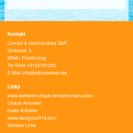
Kontakt
Corneli & Giannandrea GbR
Undeostr. 5
85661 Forstinning
Tel 0049 15162791282
E-Mail
info@ottimareisen.de
Links
www.weltweit-urlaub.de/italien/abruzzen/
Urlaub-Anbieter
Hotel-Anbieter
www.designunit15.com
Weitere Links